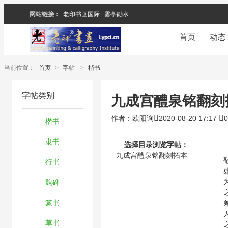
网站链接：
老印书画国际
雲亭勸水
首页
动态
当前位置：
首页
>
字帖
>
楷书
字帖类别
九成宫醴泉铭翻刻
作者：欧阳询
2020-08-20 17:17
楷书
隶书
选择目录浏览字帖：
九成宫醴泉铭翻刻拓本
行书
魏碑
篆书
草书