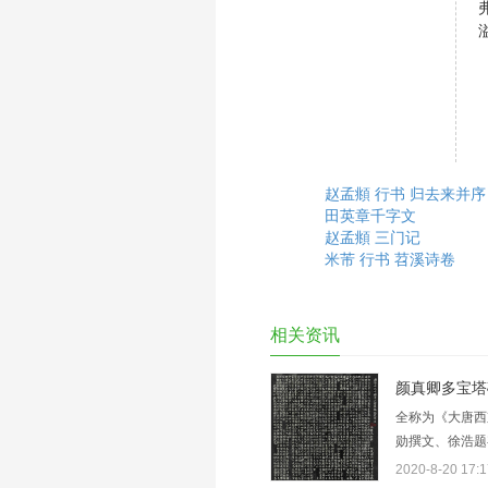
赵孟頫 行书 归去来并序
田英章千字文
赵孟頫 三门记
米芾 行书 苕溪诗卷
相关资讯
颜真卿多宝塔
全称为《大唐西
勋撰文、徐浩题
应碑文南2.阳
2020-8-20 17:1