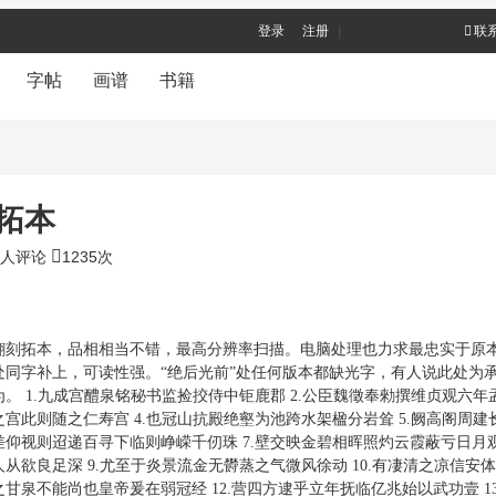
登录
注册
|
联
字帖
画谱
书籍
拓本
0人评论
1235次
翻刻拓本，品相相当不错，最高分辨率扫描。电脑处理也力求最忠实于原本
处同字补上，可读性强。“绝后光前”处任何版本都缺光字，有人说此处为
为。 1.九成宫醴泉铭秘书监捡挍侍中钜鹿郡 2.公臣魏徵奉勑撰维贞观六年
之宫此则随之仁寿宫 4.也冠山抗殿绝壑为池跨水架楹分岩耸 5.阙高阁周建
差仰视则迢递百寻下临则峥嵘千仞珠 7.壁交映金碧相晖照灼云霞蔽亏日月观
人从欲良足深 9.尤至于炎景流金无欎蒸之气微风徐动 10.有凄清之凉信安体
之甘泉不能尚也皇帝爰在弱冠经 12.营四方逮乎立年抚临亿兆始以武功壹 1