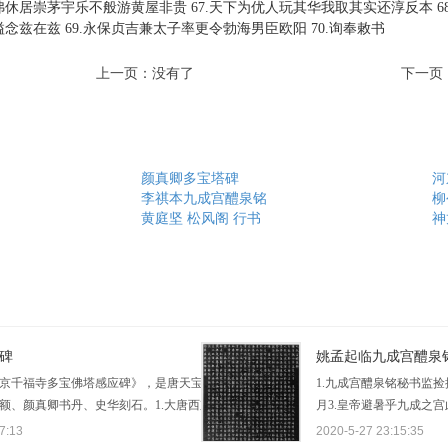
弗休居崇茅宇乐不般游黄屋非贵 67.天下为优人玩其华我取其实还淳反本 6
溢念兹在兹 69.永保贞吉兼太子率更令勃海男臣欧阳 70.询奉敕书
上一页：没有了
下一页
颜真卿多宝塔碑
河
李祺本九成宫醴泉铭
柳
黄庭坚 松风阁 行书
神
碑
姚孟起临九成宫醴泉
京千福寺多宝佛塔感应碑》，是唐天宝十一年（752年）岑
1.九成宫醴泉铭秘书监
额、颜真卿书丹、史华刻石。1.大唐西京千福寺多宝佛塔感
月3.皇帝避暑乎九成之
岑勋撰朝议郎判尚书武部员外郎琅3.邪颜真卿书朝散大夫检校
岩耸5.阙高阁周建长廊
7:13
2020-5-27 23:15:35