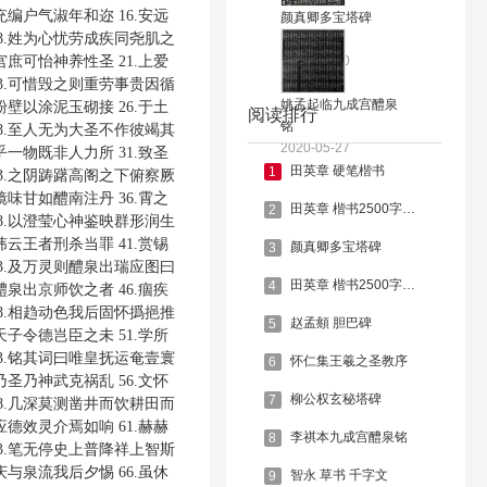
编户气淑年和迩 16.安远
颜真卿多宝塔碑
8.姓为心忧劳成疾同尧肌之
庶可怡神养性圣 21.上爱
2020-08-20
3.可惜毁之则重劳事贵因循
姚孟起临九成宫醴泉
壁以涂泥玉砌接 26.于土
阅读排行
铭
8.至人无为大圣不作彼竭其
2020-05-27
一物既非人力所 31.致圣
田英章 硬笔楷书
1
3.之阴踌躇高阁之下俯察厥
味甘如醴南注丹 36.霄之
田英章 楷书2500字简体
2
8.以澄莹心神鉴映群形润生
云王者刑杀当罪 41.赏锡
颜真卿多宝塔碑
3
3.及万灵则醴泉出瑞应图曰
田英章 楷书2500字繁体
4
泉出京师饮之者 46.痼疾
8.相趋动色我后固怀撝挹推
赵孟頫 胆巴碑
5
子令德岂臣之未 51.学所
3.铭其词曰唯皇抚运奄壹寰
怀仁集王羲之圣教序
6
圣乃神武克祸乱 56.文怀
柳公权玄秘塔碑
7
8.几深莫测凿井而饮耕田而
德效灵介焉如响 61.赫赫
李祺本九成宫醴泉铭
8
3.笔无停史上普降祥上智斯
与泉流我后夕惕 66.虽休
智永 草书 千字文
9