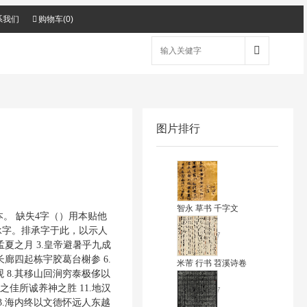
系我们
购物车(
0
)
图片排行
智永 草书 千字文
。 缺失4字（）用本贴他
承字。排承字于此，以示人
2020-05-27
孟夏之月 3.皇帝避暑乎九成
长廊四起栋宇胶葛台榭参 6.
米芾 行书 苕溪诗卷
 8.其移山回涧穷泰极侈以
之佳所诚养神之胜 11.地汉
2020-05-27
3.海内终以文德怀远人东越