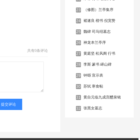
照灼云霞蔽亏日月观8.其移山回涧穷…
（修图）兰亭集序
23
褚遂良 楷书 倪宽赞
24
魏碑 司马绍墓志
25
神龙本兰亭序
26
共有
0条评论
黄庭坚 松风阁 行书
27
李斯 篆书 峄山碑
28
钟繇 宣示表
29
苏轼 寒食帖
30
黄自元临九成宫醴泉铭
31
张黑女墓志
32