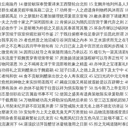
青丘南踰丹 14.徼皆献琛奉贽重译来王西暨轮台北拒 15.玄阙并地列州县人充
肃群生咸遂灵贶毕臻虽藉二议之 17.功终资一人之虑遗身利物栉风沐雨百 1
如腊甚禹足 19.之胼胝针石屡加腠理犹滞爰居京室每 20.敝炎暑群下请建离宫
一夫之力惜十家之产深闭固拒未 22.肯俯从以为隋氏旧宫营于曩代弃之则 2
何必改作于 24.是斫雕为朴损之又损去其泰甚茸其颓 25.坏杂丹墀以沙砾间粉
阶茅茨续于琼室仰观壮丽可作鉴 27.于既往俯察卑俭足垂训于后昆此所谓 2
力我享其功 29.者也然昔之池沼咸引谷涧宫城之内本 30.乏水源求而无之在乎
心怀之不忘粤以四月甲申朔旬有 32.六日已亥上及中宫历览台观闲步西城 3
土微觉有润 34.因而以杖导之有泉随而涌出乃承以石 35.槛引为一渠其清若镜
右东流度于双阙贯穿青琐萦带紫 37.房激扬清波涤荡暇秽可以导养正性可 3
万物同湛恩 39.之不竭将玄泽于常流匪唯乾象之精盖 40.亦坤灵之宝谨案礼纬
当功得礼之宜则醴泉出于阙庭鹖 42.冠子曰圣人之德上及太清下及太宁中 4
王者纯和饮 44.食不贡献则醴泉出饮之令人寿东观汉 45.记曰光武中元元年醴
皆愈然则神物之来实扶明圣既可 47.蠲兹沉痼又将延彼遐龄是以百辟卿士 4
而弗有虽休 49.勿休不徒闻于往昔以祥为惧实取验于 50.当今斯乃上帝玄符天
能丕显但职在记言属兹书事不可 52.使国之盛美有遗典策敢陈实录爰勒斯 5
宇千载膺期 54.万物斯睹功高大舜勒深伯禹绝后承前 55.登三迈五握机蹈矩乃
远人书契未纪开辟不臣冠冕并袭 57.琛贽咸陈大道无名上德不德玄功潜运 5
食靡谢天功 59.安知帝力上天之载无臭无声万类资始 60.品物流形随感变质应
明明杂沓景福葳蕤繁祉云氏龙宫 62.龟图凤纪日含五色乌呈三趾颂不辍工 6
悦流谦润下 64.潺湲皎洁萍旨醴甘冰凝镜澈用之日新 65.拒之无竭道随时泰庆