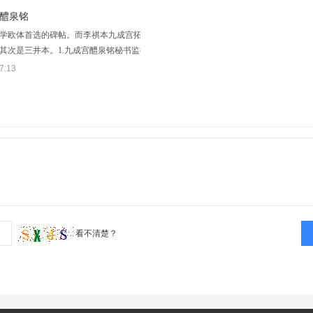
中东海徐浩题额粤妙法莲华诸佛之秘5.藏也多宝…
千仞珠7.壁交映金碧相晖
醴泉铭
学欧体首选的碑帖。而李祺本九成宫拓本则被普遍认为是最
其次是三井本。1.九成宫醴泉铭秘书监捡挍侍中钜鹿郡2.公
贞观六年孟夏之月3.皇帝避暑乎九成之宫此则随之仁寿宫4.
7:13
为池跨水架楹分岩耸5.阙高阁周建长廊四起栋…
看不清楚？