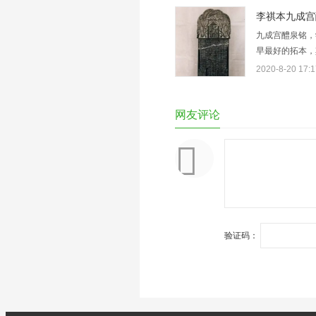
尚书都官郎4.
李祺本九成宫
九成宫醴泉铭，
早最好的拓本，
臣魏徵奉勑撰维
2020-8-20 17:1
也冠山抗殿绝壑
网友评论
验证码：