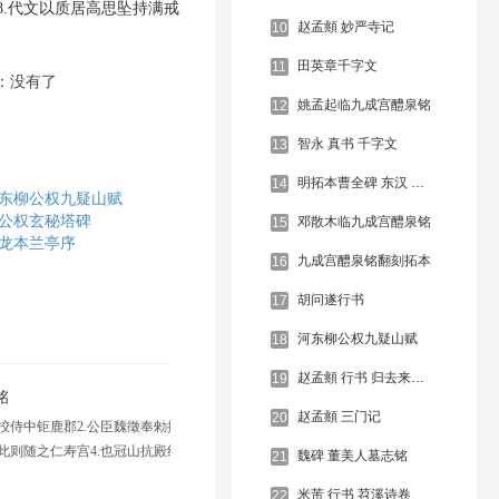
8.代文以质居高思坠持满戒
赵孟頫 妙严寺记
10
田英章千字文
11
：没有了
姚孟起临九成宫醴泉铭
12
智永 真书 千字文
13
明拓本曹全碑 东汉 隶书
14
东柳公权九疑山赋
公权玄秘塔碑
邓散木临九成宫醴泉铭
15
龙本兰亭序
九成宫醴泉铭翻刻拓本
16
胡问遂行书
17
河东柳公权九疑山赋
18
赵孟頫 行书 归去来并序
19
铭
赵孟頫 三门记
20
捡挍侍中钜鹿郡2.公臣魏徵奉勑撰维贞观六年孟夏之
宫此则随之仁寿宫4.也冠山抗殿绝壑为池跨水架楹分
魏碑 董美人墓志铭
21
四起栋宇胶葛台榭参6.差仰视则迢递百寻下临则峥嵘
米芾 行书 苕溪诗卷
22