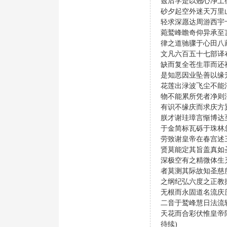
兹后学是以翘心净土
砂夕起空外迷天万里
轻求深愿达周游西宇
菀鹫峰瞻奇仰异承至
律之道驰骤于心田八
文凡六百五十七部译
缺而复全苍生罪而还
是知恶因业坠善以缘
花莲出渌波飞尘不能
物不能累所凭者净则
有识不缘庆而求庆方
朕才谢珪璋言惭博达
于金简标瓦砾于珠林
劳致谢皇帝在春宫述
贤莫能定其旨盖真如
深极空有之精微体生
者莫测其际故知圣慈
之纲纪弘六度之正教
无根而永固道名流庆
二音于鹫峰慧日法流
天花而合彩伏惟皇帝陛
待续)