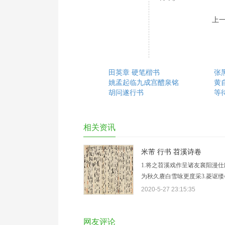
上
田英章 硬笔楷书
张
姚孟起临九成宫醴泉铭
黄
胡问遂行书
等
相关资讯
米芾 行书 苕溪诗卷
1.将之苕溪戏作呈诸友襄阳漫仕
为秋久赓白雪咏更度采3.菱讴
水宫无4.限景载与谢公游半岁依
2020-5-27 23:15:35
惠泉酒点尽壑源茶主席多同好6
便起故巢嗟余7.居半岁诸公载酒
膳清话而已复…
网友评论