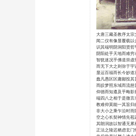
大唐三藏圣教序太宗
闻二仪有像显覆载以
识其端明阴洞阳贤哲
阴阳处乎天地而难穷
智犹迷况乎佛道崇虚
而无下大之则弥于宇
显运百福而长今妙道
蠢凡愚区区庸鄙投其
而皎梦照东域而流慈
仰德而知遵及乎晦影
端四八之相于是微言
教难仰莫能一其旨归
非大小之乘乍沿时而
空之心长契神情先苞
其朗润故以智通无累
正法之陵迟栖虑玄门