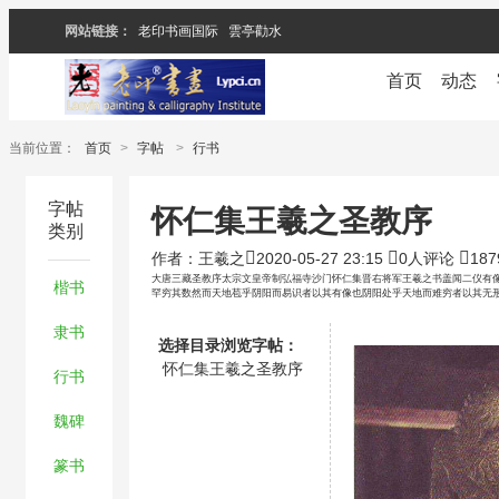
网站链接：
老印书画国际
雲亭勸水
首页
动态
当前位置：
首页
>
字帖
>
行书
字帖
怀仁集王羲之圣教序
类别
作者：王羲之
2020-05-27 23:15
0人评论
18
大唐三藏圣教序太宗文皇帝制弘福寺沙门怀仁集晋右将军王羲之书盖闻二仪有
楷书
罕穷其数然而天地苞乎阴阳而易识者以其有像也阴阳处乎天地而难穷者以其无
隶书
选择目录浏览字帖：
怀仁集王羲之圣教序
行书
魏碑
篆书